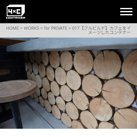
コンテナハウスライフをもっと自由に
HOME
>
WORKS
>
for PRIVATE
> 017【フルビルド】カフェをイ
メージしたコンテナー