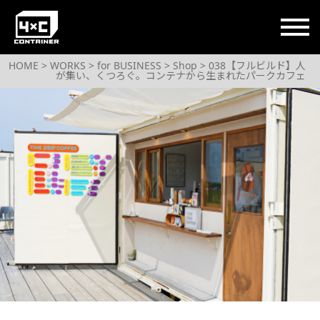
コンテナハウスライフをもっと自由に
HOME
>
WORKS
>
for BUSINESS
>
Shop
> 038【フルビルド】人
が集い、くつろぐ。コンテナから生まれたパークカフェ